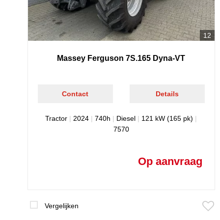
12
Massey Ferguson 7S.165 Dyna-VT
Contact
Details
Tractor
|
2024
|
740h
|
Diesel
|
121 kW (165 pk)
|
7570
Op aanvraag
Vergelijken