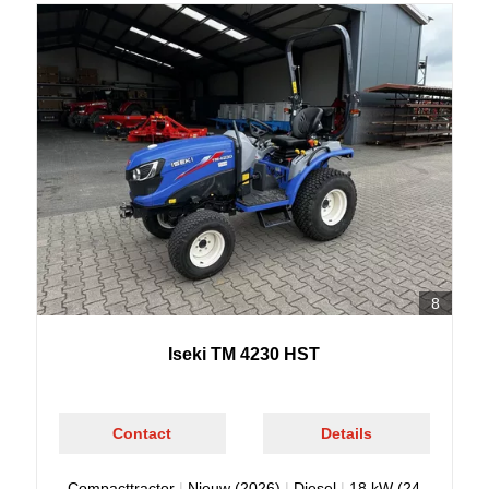
8
Iseki TM 4230 HST
Contact
Details
Compacttractor
|
Nieuw (2026)
|
Diesel
|
18 kW (24