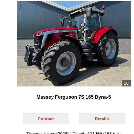
10
Massey Ferguson 7S.165 Dyna-6
Contact
Details
Tractor
|
Nieuw (2026)
|
Diesel
|
121 kW (165 pk)
|