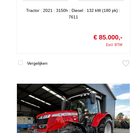
Tractor
|
2021
|
3150h
|
Diesel
|
132 kW (180 pk)
|
7611
€ 85.000,-
Excl. BTW
Vergelijken