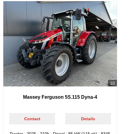
10
Massey Ferguson 5S.115 Dyna-4
Contact
Details
Tractor
|
2025
|
210h
|
Diesel
|
85 kW (115 pk)
|
8345