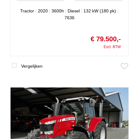
Tractor
|
2020
|
3600h
|
Diesel
|
132 kW (180 pk)
|
7636
€ 79.500,-
Excl. BTW
Vergelijken