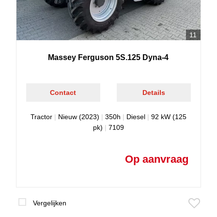
11
Massey Ferguson 5S.125 Dyna-4
Contact
Details
Tractor
|
Nieuw (2023)
|
350h
|
Diesel
|
92 kW (125
pk)
|
7109
Op aanvraag
Vergelijken