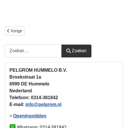
Vorig artikel: Dyna Transmissies
Vorige
Zoeken
Zoeken
PELGROM HUMMELO B.V.
Broekstraat 1a
6999 DE Hummelo
Nederland
Telefoon:
0314-381842
E-mail:
info@pelgrom.nl
>
Openingstijden
Whatsapp: 0314-381842